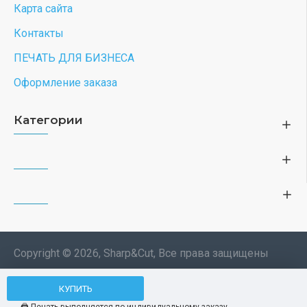
Карта сайта
Контакты
ПЕЧАТЬ ДЛЯ БИЗНЕСА
Оформление заказа
Категории
Copyright © 2026, Sharp&Cut, Все права защищены
Типография. 🖨️ Печать всех
КУПИТЬ
Мы используем файлы cookie, чтобы вам
изделий по индивидуальному