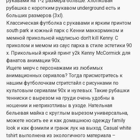
рукавами на 1-2 размера больше. Хлопковая
рубашка с коротким рукавом underground есть и
больших размеров (3xl).
Классическая футболка с рукавами и ярким принтом
south park и южный парк с Кенни маккормиком и
мемной прикольной надписью don’t kill Kenny. С
приколом и мемом из саус парка в стиле эстетики 90
х. Прикольный яркий принт y2k Kenny McCormick для
фанатов анимации 90х.
Ищете мерч с персонажами из любимых
анимационных сериалов? Тогда присмотритесь к
нашим футболочкам стритстайл с рисунками по
культовым сериалам 90х и нулевых. Такие рубашки
тенниски с вырезом на груди очень удобны в
ношении и неприхотливы в уходе. Нательная
бельевая майка с круглым вырезом универсальна,
можете носить ее и как домашнюю одежду family
look и как фэмили и гранж лук на выход. Casual white
tshirt выполнена из экологичного материала –