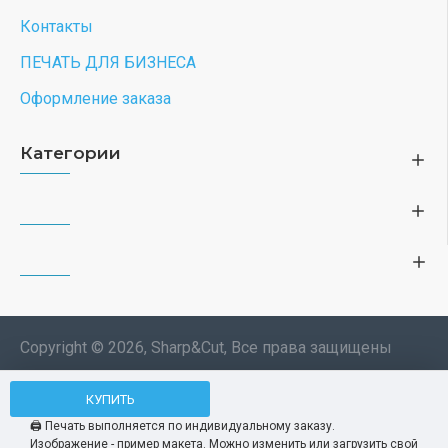
Контакты
ПЕЧАТЬ ДЛЯ БИЗНЕСА
Оформление заказа
Категории
Copyright © 2026, Sharp&Cut, Все права защищены
Типография. 🖨️ Печать всех
КУПИТЬ
Мы используем файлы cookie, чтобы вам
изделий по индивидуальному
было удобнее пользоваться нашим сайтом.
🖨️ Печать выполняется по индивидуальному заказу.
заказу. Изображения —
Изображение - пример макета. Можно изменить или загрузить свой