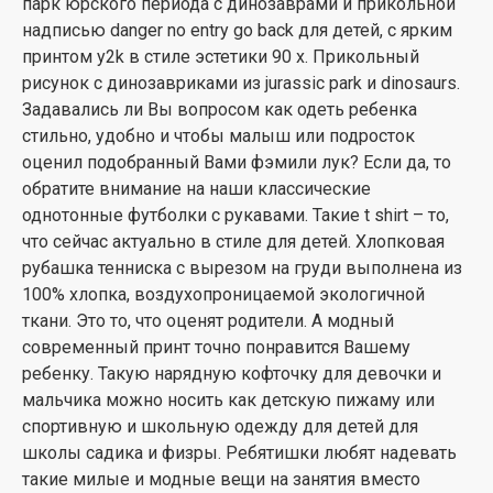
парк юрского периода с динозаврами и прикольной
надписью danger no entry go back для детей, с ярким
принтом y2k в стиле эстетики 90 х. Прикольный
рисунок с динозавриками из jurassic park и dinosaurs.
Задавались ли Вы вопросом как одеть ребенка
стильно, удобно и чтобы малыш или подросток
оценил подобранный Вами фэмили лук? Если да, то
обратите внимание на наши классические
однотонные футболки с рукавами. Такие t shirt – то,
что сейчас актуально в стиле для детей. Хлопковая
рубашка тенниска с вырезом на груди выполнена из
100% хлопка, воздухопроницаемой экологичной
ткани. Это то, что оценят родители. А модный
современный принт точно понравится Вашему
ребенку. Такую нарядную кофточку для девочки и
мальчика можно носить как детскую пижаму или
спортивную и школьную одежду для детей для
школы садика и физры. Ребятишки любят надевать
такие милые и модные вещи на занятия вместо