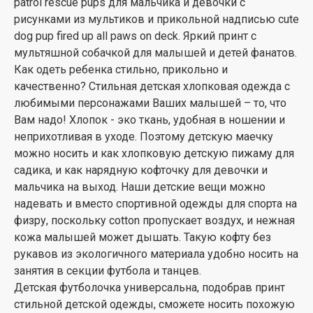
patrol rescue pups для мальчика и девочки с
рисунками из мультиков и прикольной надписью cute
dog pup fired up all paws on deck. Яркий принт с
мультяшной собачкой для малышей и детей фанатов.
Как одеть ребенка стильно, прикольно и
качественно? Стильная детская хлопковая одежда с
любимыми персонажами Ваших малышей – то, что
Вам надо! Хлопок - эко ткань, удобная в ношении и
неприхотливая в уходе. Поэтому детскую маечку
можно носить и как хлопковую детскую пижаму для
садика, и как нарядную кофточку для девочки и
мальчика на выход. Наши детские вещи можно
надевать и вместо спортивной одежды для спорта на
физру, поскольку cotton пропускает воздух, и нежная
кожа малышей может дышать. Такую кофту без
рукавов из экологичного материала удобно носить на
занятия в секции футбола и танцев.
Детская футболочка универсальна, подобрав принт
стильной детской одежды, сможете носить похожую