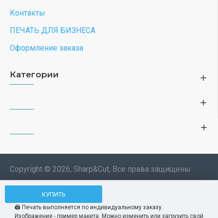
Контакты
ПЕЧАТЬ ДЛЯ БИЗНЕСА
Оформление заказа
Категории
Copyright © 2026, Sharp&Cut, Все права защищены
Типография. 🖨️ Печать всех
КУПИТЬ
Мы используем файлы cookie, чтобы вам
изделий по индивидуальному
было удобнее пользоваться нашим сайтом.
🖨️ Печать выполняется по индивидуальному заказу.
заказу. Изображения —
Изображение - пример макета. Можно изменить или загрузить свой